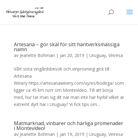
Artesana – gör skäl för sitt hantverksmässiga
namn
av
Jeanette Bohman
|
jan 20, 2019
|
Uruguay
,
Vinresa
Vårt sista vingårdsbesök och vinprovning gick till
Artesana
Winery https://artesanawinery.com/uy/es/bodega/ som
ligger ca 45 km norr om Montevideo. Till att börja
med, hur tar man sig dit när man inte har hyrbil vilket är
extremt dyrt här i Uruguay? Vi fick tips om...
Matmarknad, vinbarer och härliga promenader
i Montevideo!
av
Jeanette Bohman
|
jan 19, 2019
|
Uruguay
,
Vinresa