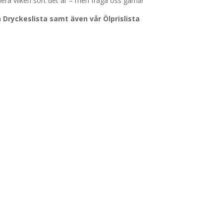
riera vilken sort det är – men fråga oss gärna!
 Dryckeslista samt även vår Ölprislista