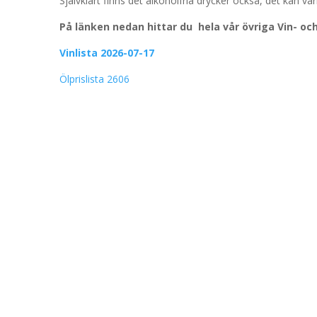
Självklart finns det alkoholfria drycker också, det kan va
På länken nedan hittar du hela vår övriga Vin- och
Vinlista 2026-07-17
Ölprislista 2606