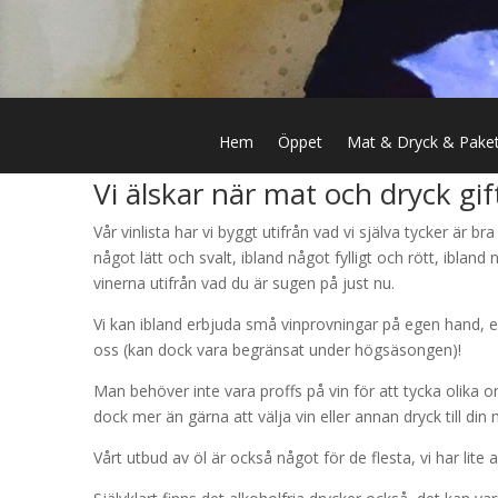
Hem
Öppet
Mat & Dryck & Pake
Vi älskar när mat och dryck gift
Vår vinlista har vi byggt utifrån vad vi själva tycker är bra 
något lätt och svalt, ibland något fylligt och rött, ibland n
vinerna utifrån vad du är sugen på just nu.
Vi kan ibland erbjuda små vinprovningar på egen hand, en
oss (kan dock vara begränsat under högsäsongen)!
Man behöver inte vara proffs på vin för att tycka olika om 
dock mer än gärna att välja vin eller annan dryck till din 
Vårt utbud av öl är också något för de flesta, vi har lite 