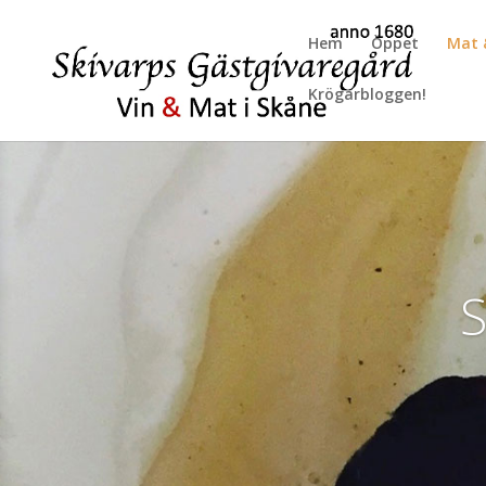
Hem
Öppet
Mat 
Krögarbloggen!
S