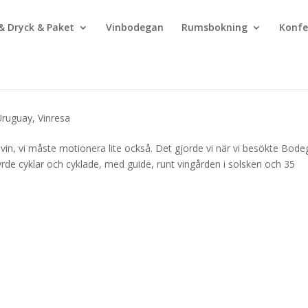
& Dryck & Paket
Vinbodegan
Rumsbokning
Konfe
Uruguay
,
Vinresa
a vin, vi måste motionera lite också. Det gjorde vi när vi besökte Bod
rde cyklar och cyklade, med guide, runt vingården i solsken och 35