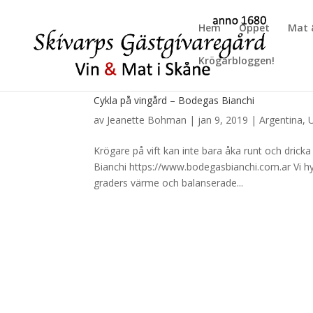
Hem
Öppet
Mat 
Krögarbloggen!
Cykla på vingård – Bodegas Bianchi
av
Jeanette Bohman
|
jan 9, 2019
|
Argentina
,
Krögare på vift kan inte bara åka runt och drick
Bianchi https://www.bodegasbianchi.com.ar Vi hy
graders värme och balanserade...