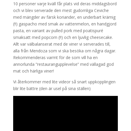
10 personer varje kväll får plats vid deras middagsbord
och vi blev serverade den mest gudomliga Ceviche
med mängder av färsk koriander, en underbart krämig
(!!) gaspacho med smak av vattenmelon, en handgjord
pasta, en variant av pulled pork med poatispuré
smaksatt med popcorn (!!) och en ljuvlig cheesecake.
Allt var välbalanserat med de viner vi serverades till,
alla från Mendoza som vi ska besöka om några dagar.
Rekommenderas varmt för de som vill ha en
annorlunda ”restaurangupplevelse” med vällagad god
mat och härliga viner!
Vi återkommer med lite videor så snart uppkopplingen
blir lite bättre (den är usel på sina ställen)