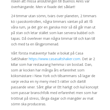
risken att missa anslutningen till Buenos Aires var
överhängande. Men vi fixade det såklart!
24 timmar utan sömn, tvärs över planeten, 2 timmars
kö i passkontrollen, några timmars väntan på att få
våra rum, ja det gör en ganska mör så då går man ut
på stan och letar stället som kan servera bubbel och
tapas. Då överlever man några timmar till och kan till
och med ta en långpromenad.
Vårt första matäventyr hade vi bokat på Casa
SaltShaker
https://www.casasaltshaker.com
. Det är 2
killar som har restaurang hemma i sin bostad. Dan,
som är kocken har många års erfarenhet som
köksmästare i New York och tillsammans så lagar de
varje vecka en ny meny med 5 rätter och därtill
passande viner. Sånt gillar vi! Ett härligt och kul koncept
som passar branschfolk med erfarenhet men som har
tröttnat på stress, långa dagar och mängder av mat
sömn ska produceras.